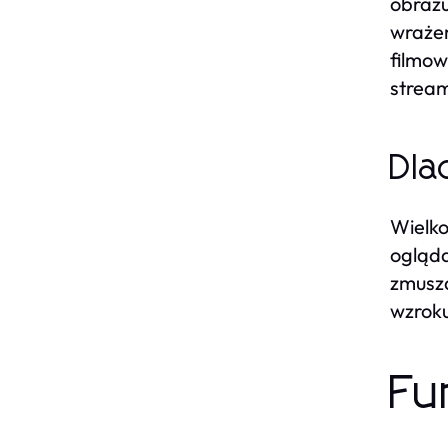
obrazu
wrażen
filmow
strea
Dla
Wielko
ogląda
zmusza
wzroku
Fu