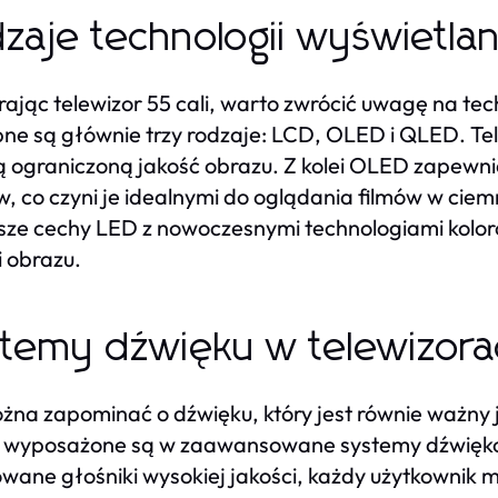
zaje technologii wyświetlan
ając telewizor 55 cali, warto zwrócić uwagę na te
ne są głównie trzy rodzaje: LCD, OLED i QLED. Tel
ą ograniczoną jakość obrazu. Z kolei OLED zapewni
w, co czyni je idealnymi do oglądania filmów w ci
sze cechy LED z nowoczesnymi technologiami koloró
i obrazu.
temy dźwięku w telewizorac
żna zapominać o dźwięku, który jest równie ważny j
o wyposażone są w zaawansowane systemy dźwięko
ane głośniki wysokiej jakości, każdy użytkownik m