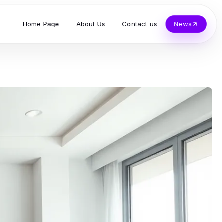
Home Page
About Us
Contact us
News