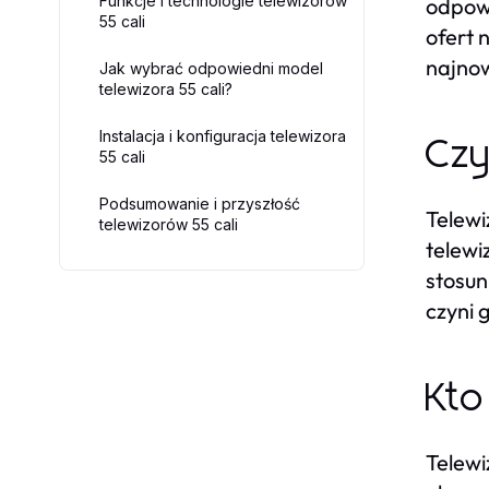
Funkcje i technologie telewizorów
odpow
55 cali
ofert 
najnow
Jak wybrać odpowiedni model
telewizora 55 cali?
Instalacja i konfiguracja telewizora
Czy
55 cali
Podsumowanie i przyszłość
Telewi
telewizorów 55 cali
telewi
stosun
czyni 
Kto
Telewi