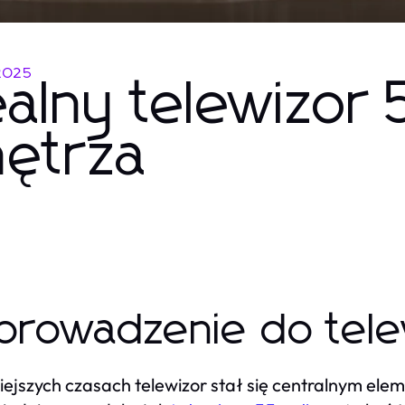
2025
alny telewizor 5
ętrza
rowadzenie do telew
iejszych czasach telewizor stał się centralnym e