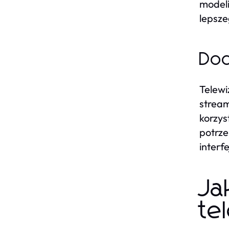
modeli
lepsz
Dod
Telewi
stream
korzys
potrze
interf
Ja
te