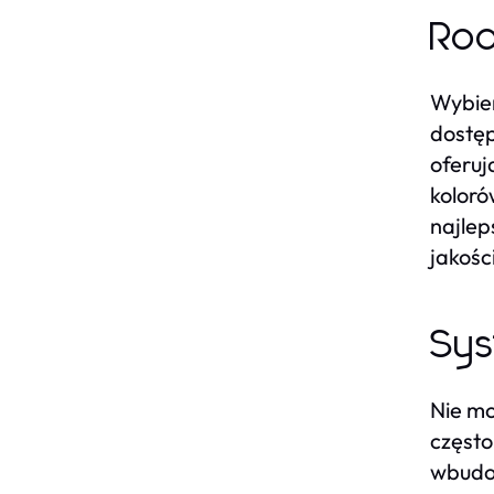
Rod
Wybier
dostęp
oferuj
koloró
najlep
jakośc
Sys
Nie mo
częst
wbudow