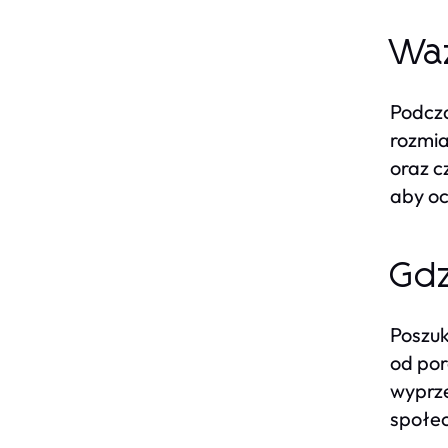
Waż
Podcza
rozmia
oraz c
aby oc
Gdz
Poszuk
od por
wyprze
społec