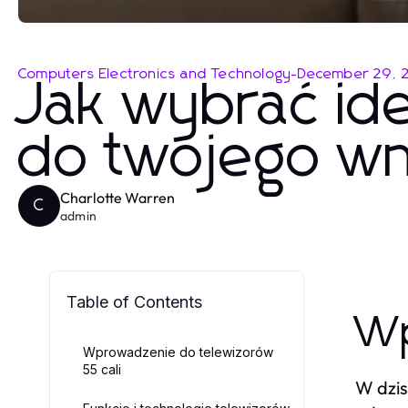
Computers Electronics and Technology
-
December 29, 
Jak wybrać ide
do twojego wn
Charlotte Warren
C
admin
Table of Contents
Wp
Wprowadzenie do telewizorów
55 cali
W dzis